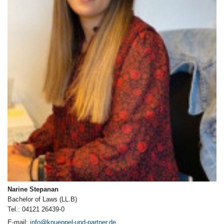
Narine Stepanan
Bachelor of Laws (LL.B)
Tel.: 04121 26439-0
E-mail:
info@knueppel-und-partner.de