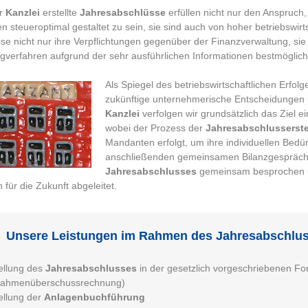
er
Kanzlei
erstellte
Jahresabschlüsse
erfüllen nicht nur den Anspruch,
 steueroptimal gestaltet zu sein, sie sind auch von hoher betriebswirt
se nicht nur ihre Verpflichtungen gegenüber der Finanzverwaltung, sie
gverfahren aufgrund der sehr ausführlichen Informationen bestmöglich
Als Spiegel des betriebswirtschaftlichen Erfolg
zukünftige unternehmerische Entscheidungen un
Kanzlei
verfolgen wir grundsätzlich das Ziel e
wobei der Prozess der
Jahresabschlusserste
Mandanten erfolgt, um ihre individuellen Bedür
anschließenden gemeinsamen Bilanzgespräch 
Jahresabschlusses
gemeinsam besprochen 
n für die Zukunft abgeleitet.
Unsere Leistungen im Rahmen des Jahresabschlus
ellung des
Jahresabschlusses
in der gesetzlich vorgeschriebenen For
nahmenüberschussrechnung)
ellung der
Anlagenbuchführung