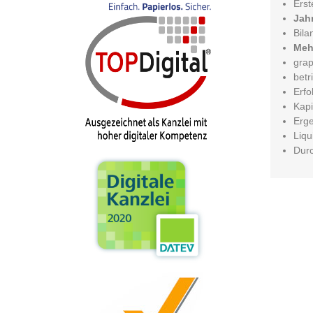
Erst
Jah
Bila
Meh
grap
betr
Erfo
Kapi
Erg
Liqu
Durc