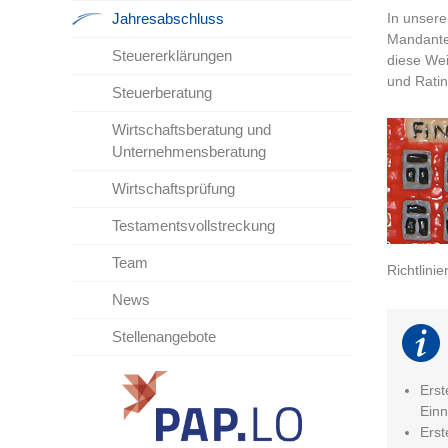
Jahresabschluss
In unser
Mandanten
Steuererklärungen
diese Wei
und Ratin
Steuerberatung
Wirtschaftsberatung und
Unternehmensberatung
Wirtschaftsprüfung
Testamentsvollstreckung
Team
Richtlinie
News
Stellenangebote
Erst
Ein
Erst