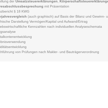
ellung der
Umsatzsteuererklärungen
,
Körperschaftsteuererklärung
resabschlussbesprechung
mit Präsentation
nzbericht § 18 KWG
rjahresvergleich
(auch graphisch) auf Basis der Bilanz und Gewinn- 
hische Darstellung Vermögen/Kapital und Aufwand/Ertrag
iebswirtschaftliche Kennzahlen nach individuellen Analyseschemata
lgsanalyse
talkontenentwicklung
ebnisverwendung
iditätsentwicklung
hführung von Prüfungen nach Makler- und Bauträgerverordnung