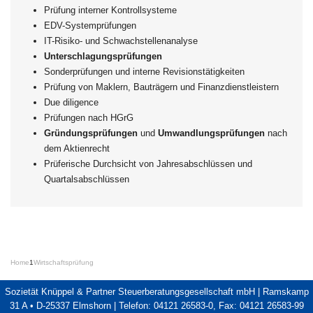
Prüfung interner Kontrollsysteme
EDV-Systemprüfungen
IT-Risiko- und Schwachstellenanalyse
Unterschlagungsprüfungen
Sonderprüfungen und interne Revisionstätigkeiten
Prüfung von Maklern, Bauträgern und Finanzdienstleistern
Due diligence
Prüfungen nach HGrG
Gründungsprüfungen
und
Umwandlungsprüfungen
nach
dem Aktienrecht
Prüferische Durchsicht von Jahresabschlüssen und
Quartalsabschlüssen
Home
1
Wirtschaftsprüfung
Sozietät Knüppel & Partner Steuerberatungsgesellschaft mbH | Ramskamp
31 A • D-25337 Elmshorn | Telefon: 04121 26583-0, Fax: 04121 26583-99