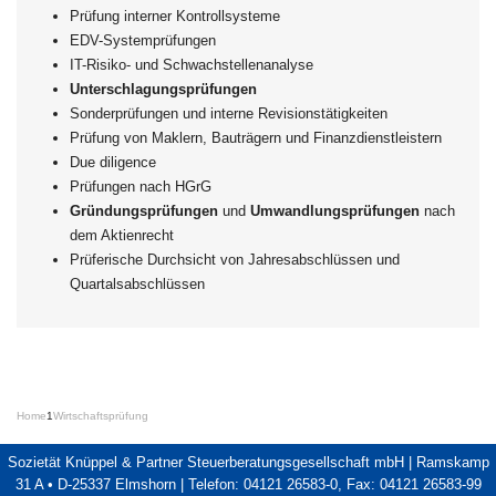
Prüfung interner Kontrollsysteme
EDV-Systemprüfungen
IT-Risiko- und Schwachstellenanalyse
Unterschlagungsprüfungen
Sonderprüfungen und interne Revisionstätigkeiten
Prüfung von Maklern, Bauträgern und Finanzdienstleistern
Due diligence
Prüfungen nach HGrG
Gründungsprüfungen
und
Umwandlungsprüfungen
nach
dem Aktienrecht
Prüferische Durchsicht von Jahresabschlüssen und
Quartalsabschlüssen
Home
1
Wirtschaftsprüfung
Sozietät Knüppel & Partner Steuerberatungsgesellschaft mbH | Ramskamp
31 A • D-25337 Elmshorn | Telefon: 04121 26583-0, Fax: 04121 26583-99